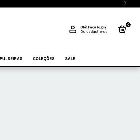
0
Olá!
Faça login
Ou cadastre-se
PULSEIRAS
COLEÇÕES
SALE