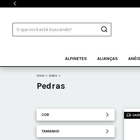
ALFINETES
ALIANÇAS
ANÉI
Início
>
Anéis
>
Pedras
COR
GRÁT
TAMANHO