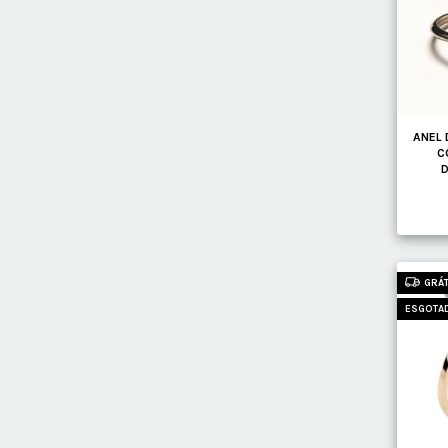
ANEL 
C
D
GRÁT
ESGOTA