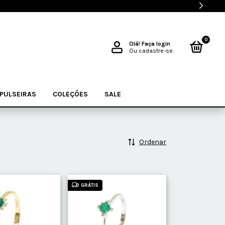
0
Olá!
Faça login
Ou cadastre-se
PULSEIRAS
COLEÇÕES
SALE
Ordenar
GRÁTIS