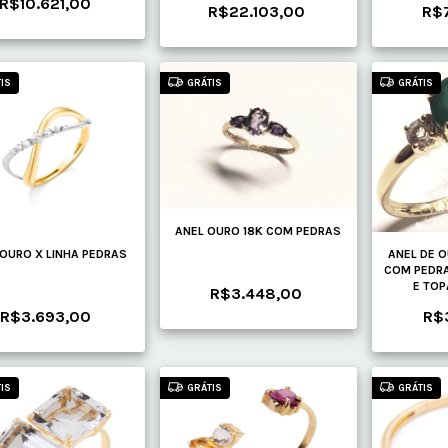
R$10.621,00
R$22.103,00
R$
IS
GRÁTIS
GRÁTIS
ANEL OURO 18K COM PEDRAS
 OURO X LINHA PEDRAS
ANEL DE 
COM PEDRA
E TOP
R$3.448,00
R$3.693,00
R$
IS
GRÁTIS
GRÁTIS