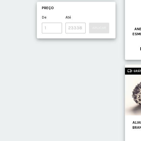
PREÇO
De
Até
APLICAR
ANE
ESM
GRÁT
ALIA
BRA