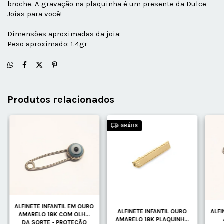
broche. A gravação na plaquinha é um presente da Dulce
Joias para você!
Dimensões aproximadas da joia:
Peso aproximado: 1.4gr
Produtos relacionados
GRÁTIS
ALFINETE INFANTIL EM OURO
ALFINETE INFANTIL OURO
ALFI
AMARELO 18K COM OLHO
AMARELO 18K PLAQUINHA
DA SORTE - PROTEÇÃO