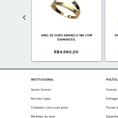
ELO 18K COM
ANEL DE OURO AMARELO 18K COM
A
ES
DIAMANTES.
00
R$4.580,00
INSTITUCIONAL
POLÍTI
Quem Somos
Formas 
Nossas Lojas
Entrega
Cuidados com suas joias
Trocas 
Medidas do anel
Garanti