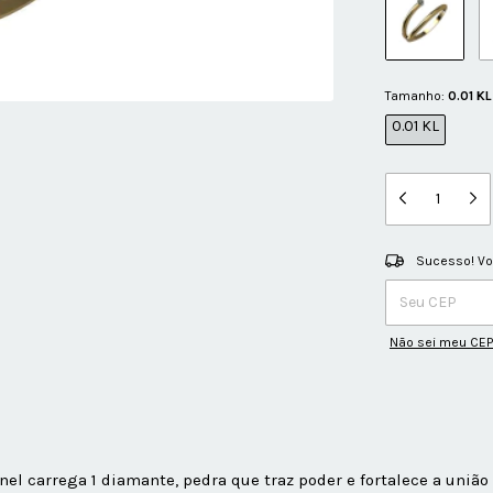
Tamanho:
0.01 KL
0.01 KL
Sucesso! Voc
Entregas para o C
Não sei meu CEP
el carrega 1 diamante, pedra que traz poder e fortalece a união 