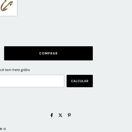
ê tem frete grátis
ALTERAR CEP
EP:
CALCULAR
e o