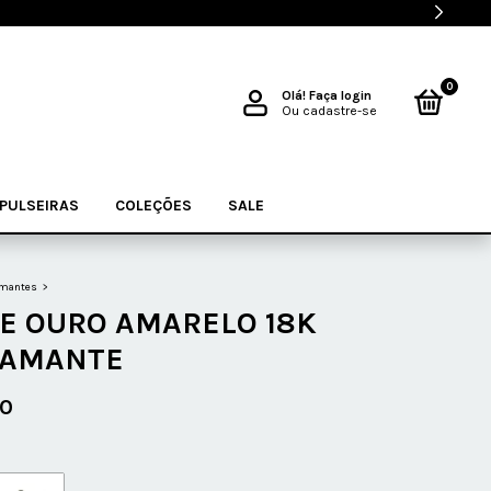
0
Olá!
Faça login
Ou cadastre-se
PULSEIRAS
COLEÇÕES
SALE
mantes
>
E OURO AMARELO 18K
IAMANTE
00