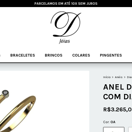
PARCELAMOS EM ATÉ 10X SEM JUROS
S
BRACELETES
BRINCOS
COLARES
PINGENTES
Início
>
Anéis
>
Dia
ANEL D
COM D
R$3.265,
Cor:
OA