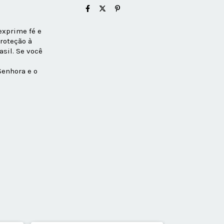
exprime fé e
roteção à
sil. Se você
Senhora e o