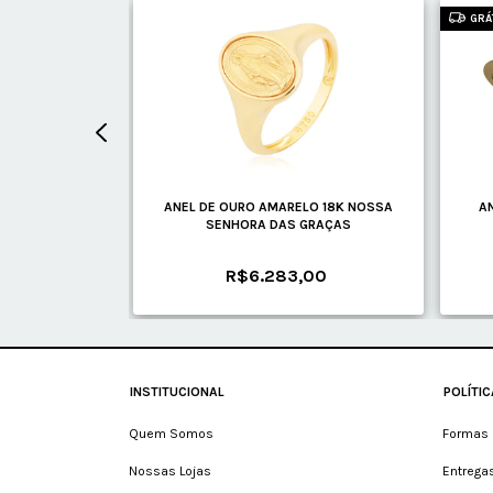
GRÁ
ELO 18K COM
ANEL DE OURO AMARELO 18K NOSSA
A
S.
SENHORA DAS GRAÇAS
00
R$6.283,00
INSTITUCIONAL
POLÍTI
Quem Somos
Formas 
Nossas Lojas
Entrega