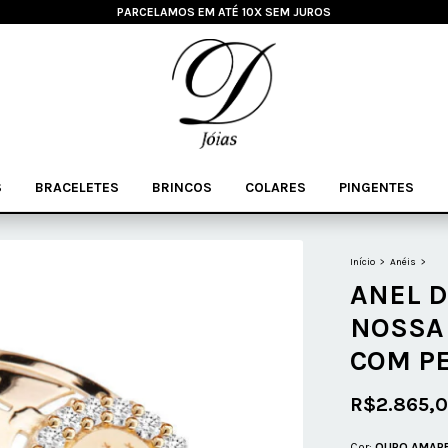
PARCELAMOS EM ATÉ 10X SEM JUROS
S
BRACELETES
BRINCOS
COLARES
PINGENTES
Início
>
Anéis
>
ANEL D
NOSSA
COM PE
R$2.865,
Cor:
OURO AMAR