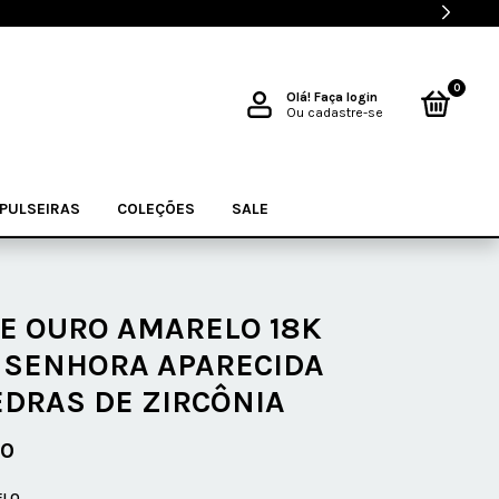
0
Olá!
Faça login
Ou cadastre-se
PULSEIRAS
COLEÇÕES
SALE
E OURO AMARELO 18K
 SENHORA APARECIDA
DRAS DE ZIRCÔNIA
00
ELO