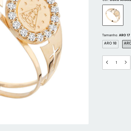
Tamanho:
ARO 17
ARO 18
ARO