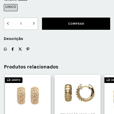
UNICO
Descrição
Produtos relacionados
GRÁTIS
G