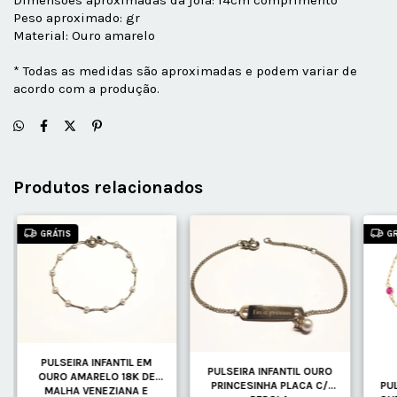
Dimensões aproximadas da joia: 14cm comprimento
Peso aproximado: gr
Material: Ouro amarelo
* Todas as medidas são aproximadas e podem variar de
acordo com a produção.
Produtos relacionados
GRÁTIS
G
PULSEIRA INFANTIL EM
PULSEIRA INFANTIL OURO
OURO AMARELO 18K DE
PRINCESINHA PLACA C/
PU
MALHA VENEZIANA E